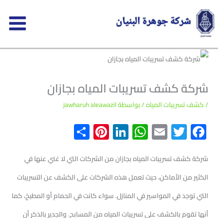
خطي
لى
لمحتوى
شركة كشف تسريبات المياه بجازان
/
كشف تسريبات المياه
/ بواسطة
jawharuh aleawazil
S
Pi
Li
W
E
T
F
h
nt
n
h
m
wi
ac
ar
er
ke
at
ail
tt
e
شركة كشف تسريبات المياه بجازان من الشركات التي لا غني عنها في
e
es
dI
s
er
b
الكثير من الأماكن، حيث تعمل هذه الشركات على الكشف عن التسريبات
t
n
A
o
التي توجد في المواسير في المنازل. سواء كانت في الحمام أو المطبخ، كما
p
o
أنها تقوم بالكشف على تسريبات المياه من المسابح. والجدير بالذكر أن