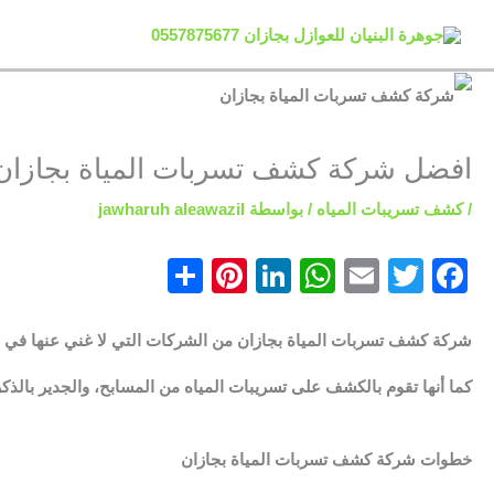
خطي
لى
لمحتوى
افضل شركة كشف تسربات المياة بجازان
/
كشف تسريبات المياه
/ بواسطة
jawharuh aleawazil
S
Pi
Li
W
E
T
F
h
nt
n
h
m
w
a
ar
er
k
at
ai
itt
c
شركة كشف تسربات المياة بجازان من الشركات التي لا غني عنها في ا
e
e
e
s
l
er
e
كما أنها تقوم بالكشف على تسريبات المياه من المسابح، والجدير بالذكر
st
dI
A
b
n
p
o
خطوات شركة كشف تسربات المياة بجازان
p
o